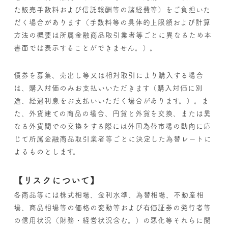
た販売手数料および信託報酬等の諸経費等）をご負担いた
だく場合があります（手数料等の具体的上限額および計算
方法の概要は所属金融商品取引業者等ごとに異なるため本
書面では表示することができません。）。
債券を募集、売出し等又は相対取引により購入する場合
は、購入対価のみお支払いいただきます（購入対価に別
途、経過利息をお支払いいただく場合があります。）。ま
た、外貨建ての商品の場合、円貨と外貨を交換、または異
なる外貨間での交換をする際には外国為替市場の動向に応
じて所属金融商品取引業者等ごとに決定した為替レートに
よるものとします。
【リスクについて】
各商品等には株式相場、金利水準、為替相場、不動産相
場、商品相場等の価格の変動等および有価証券の発行者等
の信用状況（財務・経営状況含む。）の悪化等それらに関