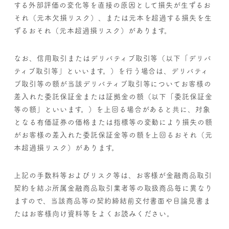
する外部評価の変化等を直接の原因として損失が生ずるお
それ（元本欠損リスク）、または元本を超過する損失を生
ずるおそれ（元本超過損リスク）があります。
なお、信用取引またはデリバティブ取引等（以下「デリバ
ティブ取引等」といいます。）を行う場合は、デリバティ
ブ取引等の額が当該デリバティブ取引等についてお客様の
差入れた委託保証金または証拠金の額（以下「委託保証金
等の額」といいます。）を上回る場合があると共に、対象
となる有価証券の価格または指標等の変動により損失の額
がお客様の差入れた委託保証金等の額を上回るおそれ（元
本超過損リスク）があります。
上記の手数料等およびリスク等は、お客様が金融商品取引
契約を結ぶ所属金融商品取引業者等の取扱商品毎に異なり
ますので、当該商品等の契約締結前交付書面や目論見書ま
たはお客様向け資料等をよくお読みください。